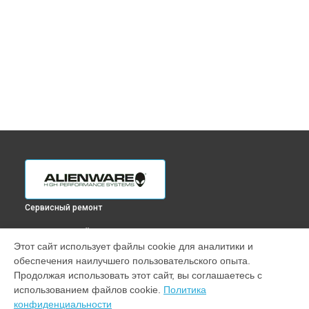
Сервисный ремонт
ВЫБЕРИ СВОЙ ГОРОД
Этот сайт использует файлы cookie для аналитики и
Диагностика компьютера Aurora R15 Alienware в
обеспечения наилучшего пользовательского опыта.
Краснодаре
Продолжая использовать этот сайт, вы соглашаетесь с
Диагностика компьютера Aurora R15 Alienware в
Ростове-
использованием файлов cookie.
Политика
на-Дону
конфиденциальности